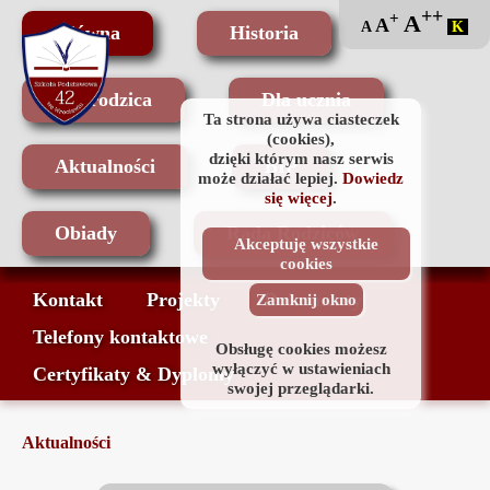
++
+
A
A
A
K
Główna
Historia
Dla rodzica
Dla ucznia
Ta strona używa ciasteczek
(cookies),
dzięki którym nasz serwis
Aktualności
BIP
może działać lepiej.
Dowiedz
się więcej
.
Obiady
Rada Rodziców
Akceptuję wszystkie
cookies
Kontakt
Projekty
Dokumenty
Zamknij okno
Telefony kontaktowe
Obsługę cookies możesz
wyłączyć w ustawieniach
Certyfikaty & Dyplomy
swojej przeglądarki.
Aktualności